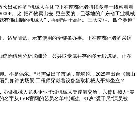
长出如许的“机械人军团”?正在南都记者持续多年一线察看看
00P。比“把产物卖出去”更主要的，已落地的广东省工业机械
就有佛山制的机械人”，再到“两个高地、三大立柱、四个赛道”
、适配测试、示范使用的全链条办事。正在南都记者的采访
！
统筹结构分析取细分、公共取专属并存的多元锻炼场。正在
。不是偶尔。“只需做出了市场，能够说，2025年出台《佛山
看到如许的场景:工程师穿戴着设备坐取机械人平排坐立？
购，协做机械人龙头企业华沿机械人登岸港交所，六臂机械人“美
名字从TVB官网的艺员名单中消逝。91岁“裘千尺”演员被