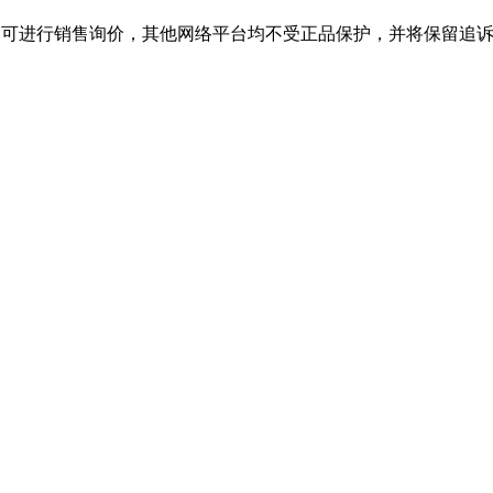
可进行销售询价，其他网络平台均不受正品保护，并将保留追诉权，购J9