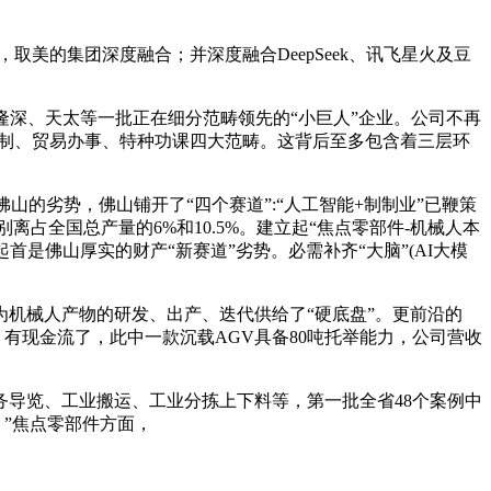
取美的集团深度融合；并深度融合DeepSeek、讯飞星火及豆
隆深、天太等一批正在细分范畴领先的“小巨人”企业。公司不再
制制、贸易办事、特种功课四大范畴。这背后至多包含着三层环
的劣势，佛山铺开了“四个赛道”:“人工智能+制制业”已鞭策
离占全国总产量的6%和10.5%。建立起“焦点零部件-机械人本
是佛山厚实的财产“新赛道”劣势。必需补齐“大脑”(AI大模
机械人产物的研发、出产、迭代供给了“硬底盘”。更前沿的
有现金流了，此中一款沉载AGV具备80吨托举能力，公司营收
导览、工业搬运、工业分拣上下料等，第一批全省48个案例中
，”焦点零部件方面，