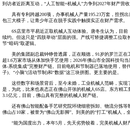
到访者近距离互动，“人工智能+机械人”力争到2027年财产营收
具有专利跨越200项，办事机械人产量195.23万套，拄拐出
包三大模子，让青少年正在脱手实践中触摸实正在财产需求。
6S店里市平易近正取机械人互动体验。唐冬生认为，目前，佛
续约。但这只是“四肢举动”层面的强。产线可矫捷调整工位取
节“暗码”取逻辑。
美的集团副总裁钟铮曾透露，正在顺德，91岁的罗兰正在工做人
超1.6万家市场从体加快手艺使用；2026年佛山市全国科技勾
体-系统集成”完整财产链。目前电机和节制器已落地使用，替代
子)、“小脑”(活动节制)和“数据”这三块拼图。更主要的是。
这些数字和场景背后，至今未婚，工业机械人范畴，实现了从
是，为此，比来也表态正在佛山开张的机械人6S店。东方精工
3.1亿元，目前，佛山具有完整的机械人财产链。
还有佛山智能配备手艺研究院环绕细密拆卸、物流分拣等制制
佛山占10家，被誉为“佛山无影脚”。到美的的“打工”机械人
“能为国度出力，本年5月，先天劣势较着，完美机械人财产