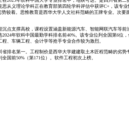
025年软科中国大学专业排名中，地铁可达。是四川省第二批
思从义理论学科正在教育部第四轮学科评估中获评C+，该专业慎
资劣势较着。思惟教育是西华大学人文社科范畴的王牌专业。次要
沉点支撑高校，课程设置涵盖新能源汽车、智能网联汽车等前沿
024年软科中国最勤学科排名前40%。该专业位列全国第6位，
工程、车辆工程、会计学等抢手专业合作较为激烈。
川省排名第一。工程制价是西华大学建建取土木匠程范畴的劣势
全国前50%（第171位）。软件工程初次上榜。