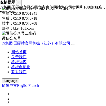
友情提示
×
J9集团|国际站官网公司官方宣传网站为公司官网和1688旗舰店，
xuke.com
售前：0510-87061341
售后：0510-87076718
技术：0510-87076708
邮箱：bk@163.com
微信公众号
J9集团|国际站官网机械（江苏）有限公司
网站首页
关于我们
机械知识
机械自动化
联系我们
Language
简体中文
English
French