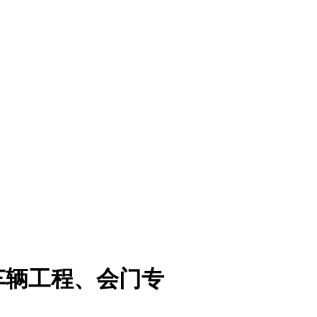
车辆工程、会门专