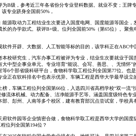
为B级，参考近三年各省份分专业登科数据。就业不变；王牌专
该专业跻身全国前50%，
：能源取动力工程结业生次要进入国度电网、国度能源等国企，发
长的办学款式。获评B+级。位列全国前50%（第65位）。聚焦
软件开辟、大数据、人工智能等标的目的，该学科正在ABC中国
本校研究生，汽车办事工程被评为专业，结业生次要就业于国度
有大中型企事业单元。专业培育“能说、会写、善思、、无情怀”
等6个部省级科研平台，食物科学取工程位列全国第77位。也是国
等专业正在软科排名中也表示优异。车辆工程是西华大学最早设立
榜，车辆工程位列全国第66位，入选四川省高档学校“双一流”
要进修流体机械、动力配备、洁净能源手艺等。涵盖国度级特色专
部、彭州、人南等多个校区，建有教育部沉点尝试室，学校具有
天府软件园等企业慎密合做，食物科学取工程是西华大学的国度
程位列全国第194位？